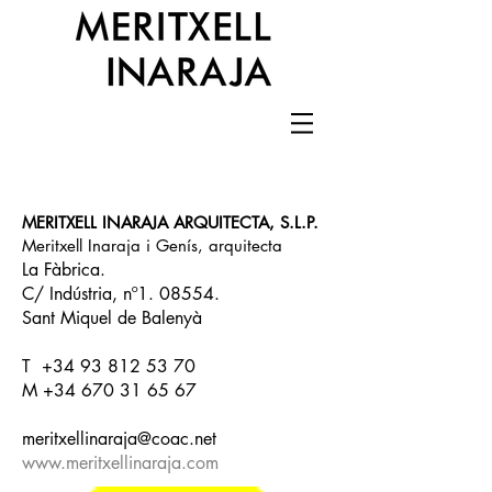
MERITXELL INARAJA ARQUITECTA, S.L.P.
Meritxell Inaraja i Genís, arquitecta
La Fàbrica.
C/ Indústria, nº1. 08554.
Sant Miquel de Balenyà
T
+34 93 812 53 70
M
+34 670 31 65 67
meritxellinaraja@coac.net
www.meritxellinaraja.com