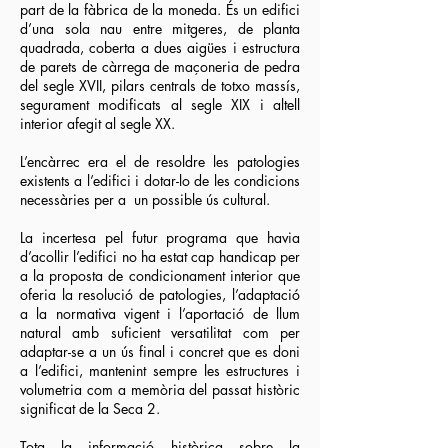
part de la fàbrica de la moneda. És un edifici
d’una sola nau entre mitgeres, de planta
quadrada, coberta a dues aigües i estructura
de parets de càrrega de maçoneria de pedra
del segle XVII, pilars centrals de totxo massís,
segurament modificats al segle XIX i altell
interior afegit al segle XX.
L’encàrrec era el de resoldre les patologies
existents a l’edifici i dotar-lo de les condicions
necessàries per a un possible ús cultural.
La incertesa pel futur programa que havia
d’acollir l’edifici no ha estat cap handicap per
a la proposta de condicionament interior que
oferia la resolució de patologies, l’adaptació
a la normativa vigent i l’aportació de llum
natural amb suficient versatilitat com per
adaptar-se a un ús final i concret que es doni
a l’edifici, mantenint sempre les estructures i
volumetria com a memòria del passat històric
significat de la Seca 2.
Tota la informació històrica sobre la