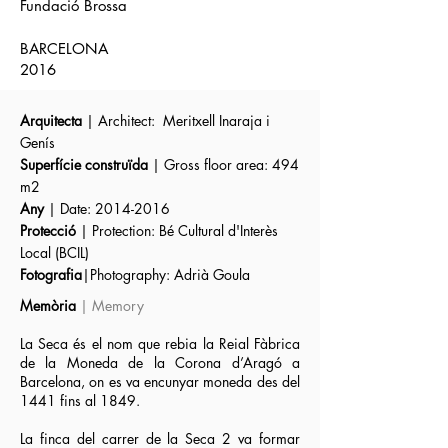
Fundació Brossa
BARCELONA
2016​​
Arquitecta
| Architect
: Meritxell Inaraja i
Genís
Superfície construïda
| Gross floor area
: 494
m2
Any
| Date
:
2014-2016
Protecció
| Protection
: Bé Cultural d'Interès
Local (BCIL)
Fotografia
|Photography: Adrià Goula
Memòria
| Memory
La Seca és el nom que rebia la Reial Fàbrica
de la Moneda de la Corona d’Aragó a
Barcelona, on es va encunyar moneda des del
1441 fins al 1849.
La finca del carrer de la Seca 2 va formar