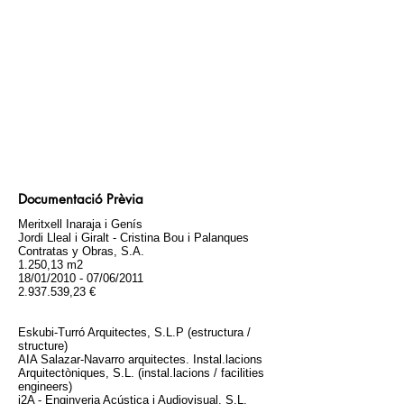
Documentació Prèvia
Meritxell Inaraja i Genís
Jordi Lleal i Giralt - Cristina Bou i Palanques
Contratas y Obras, S.A.
1.250,13 m2
18/01/2010 - 07/06/2011
2.937.539,23 €
Eskubi-Turró Arquitectes, S.L.P (estructura /
structure)
AIA Salazar-Navarro arquitectes. Instal.lacions
Arquitectòniques, S.L. (instal.lacions / facilities
engineers)
i2A - Enginyeria Acústica i Audiovisual, S.L.