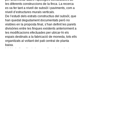
les diferents construccions de la finca. La recerca
es va fer tant a nivell de subsòl i paviments, com a
nivell d’estructures murals verticals.
De l’estudi dels estrats constructius del subsòl, que
han quedat degudament documentats però no
visibles en la proposta final, s’han definit les parets
divisòries entre les finques existents anteriorment a
les modificacions efectuades per ubicar-hi els
espais destinats a la fabricació de moneda, tots ells
organitzats al voltant del pati central de planta
baixa.
I del treball realitzat als murs s’han determinat
altures i nivells de plantes anteriors a les
modificacions del segle XIX, que ara han quedat
visibles en l’espai ocupat per l’escala principal.
També s’han documentat a planta baixa les restes
d’un antic forn i petites arquetes
d’emmagatzematge de metalls per la fabricació de
monedes, així com algun nivell de paviment inferior
sense arribar a ser mai una planta soterrani.
Tots aquests elements han quedat protegits sota el
nou paviment. I pel que fa als murs, la proposta
final ha incorporat totes les intervencions fetes al
llarg de tota la història de l’edifici per mostrar-ne la
diversitat, complexitat i modificacions sofertes pels
diferents usos.
La proposta ha conservat, per tant, totes les
obertures exteriors i interiors i deixa visibles la