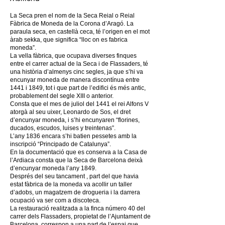
La Seca pren el nom de la Seca Reial o Reial
Fàbrica de Moneda de la Corona d’Aragó. La
paraula seca, en castellà ceca, té l’origen en el mot
àrab sekka, que significa “lloc on es fabrica
moneda”.
La vella fàbrica, que ocupava diverses finques
entre el carrer actual de la Seca i de Flassaders, té
una història d’almenys cinc segles, ja que s’hi va
encunyar moneda de manera discontínua entre
1441 i 1849, tot i que part de l’edifici és més antic,
probablement del segle XIII o anterior.
Consta que el mes de juliol del 1441 el rei Alfons V
atorgà al seu uixer, Leonardo de Sos, el dret
d’encunyar moneda, i s’hi encunyaren “florines,
ducados, escudos, luises y treintenas”.
L’any 1836 encara s’hi batien pessetes amb la
inscripció “Principado de Catalunya”.
En la documentació que es conserva a la Casa de
l’Ardiaca consta que la Seca de Barcelona deixà
d’encunyar moneda l’any 1849.
Després del seu tancament , part del que havia
estat fàbrica de la moneda va acollir un taller
d’adobs, un magatzem de drogueria i la darrera
ocupació va ser com a discoteca.
La restauració realitzada a la finca número 40 del
carrer dels Flassaders, propietat de l’Ajuntament de
Barcelona, correspon a una part de l’espai que