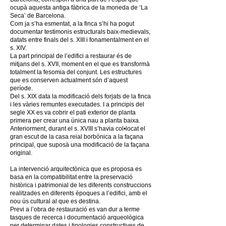
ocupà aquesta antiga fàbrica de la moneda de ‘La
Seca’ de Barcelona.
Com ja s’ha esmentat, a la finca s’hi ha pogut
documentar testimonis estructurals baix-medievals,
datats entre finals del s. XIII i fonamentalment en el
s. XIV.
La part principal de l’edifici a restaurar és de
mitjans del s. XVII, moment en el que es transformà
totalment la fesomia del conjunt. Les estructures
que es conserven actualment són d’aquest
període.
Del s. XIX data la modificació dels forjats de la finca
i les vàries remuntes executades. I a principis del
segle XX es va cobrir el pati exterior de planta
primera per crear una única nau a planta baixa.
Anteriorment, durant el s. XVIII s’havia col•locat el
gran escut de la casa reial borbònica a la façana
principal, que suposà una modificació de la façana
original.
La intervenció arquitectònica que es proposa es
basa en la compatibilitat entre la preservació
històrica i patrimonial de les diferents construccions
realitzades en diferents èpoques a l’edifici, amb el
nou ús cultural al que es destina.
Previ a l’obra de restauració es van dur a terme
tasques de recerca i documentació arqueològica
per determinar dates i tipologies constructives de