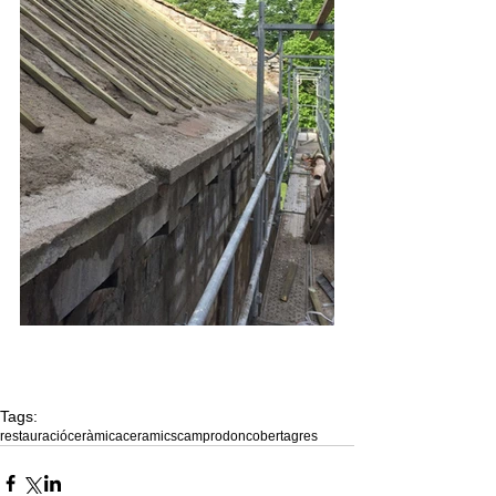
Tags:
restauració
ceràmica
ceramics
camprodon
coberta
gres